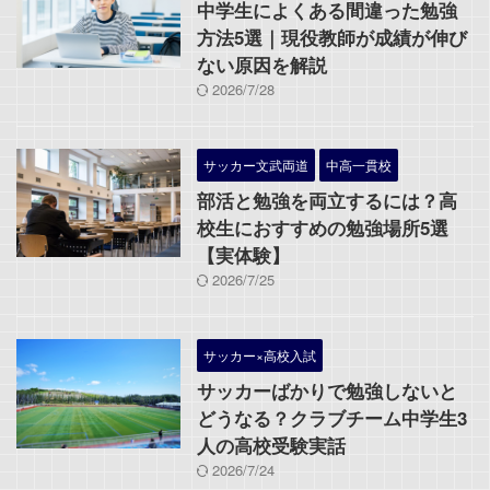
中学生によくある間違った勉強
方法5選｜現役教師が成績が伸び
ない原因を解説
2026/7/28
サッカー文武両道
中高一貫校
部活と勉強を両立するには？高
校生におすすめの勉強場所5選
【実体験】
2026/7/25
サッカー×高校入試
サッカーばかりで勉強しないと
どうなる？クラブチーム中学生3
人の高校受験実話
2026/7/24