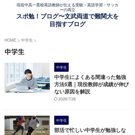
現役中高一貫校英語教師が伝える受験・英語学習・サッカ
ーの両立
スポ勉！ブログ〜文武両道で難関大を
目指すブログ
HOME
>
中学生
>
中学生
中学生
中学生によくある間違った勉強
方法5選｜現役教師が成績が伸び
ない原因を解説
2026/7/28
中学生
部活で忙しい中学生が勉強しな