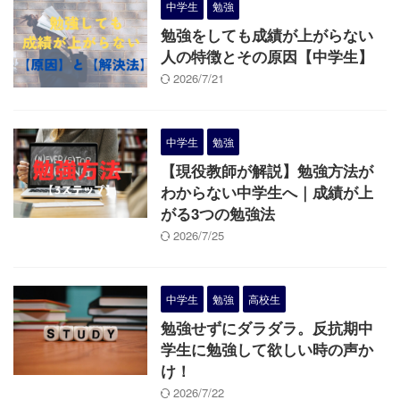
中学生
勉強
勉強をしても成績が上がらない
人の特徴とその原因【中学生】
2026/7/21
中学生
勉強
【現役教師が解説】勉強方法が
わからない中学生へ｜成績が上
がる3つの勉強法
2026/7/25
中学生
勉強
高校生
勉強せずにダラダラ。反抗期中
学生に勉強して欲しい時の声か
け！
2026/7/22