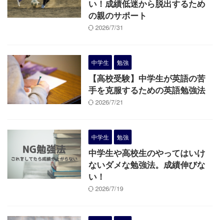
い！成績低迷から脱出するため
の親のサポート
2026/7/31
中学生
勉強
【高校受験】中学生が英語の苦
手を克服するための英語勉強法
2026/7/21
中学生
勉強
中学生や高校生のやってはいけ
ないダメな勉強法。成績伸びな
い！
2026/7/19