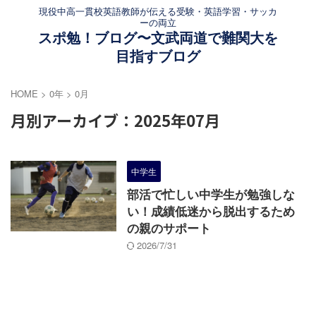
現役中高一貫校英語教師が伝える受験・英語学習・サッカ
ーの両立
スポ勉！ブログ〜文武両道で難関大を
目指すブログ
HOME
>
0年
>
0月
月別アーカイブ：2025年07月
中学生
部活で忙しい中学生が勉強しな
い！成績低迷から脱出するため
の親のサポート
2026/7/31