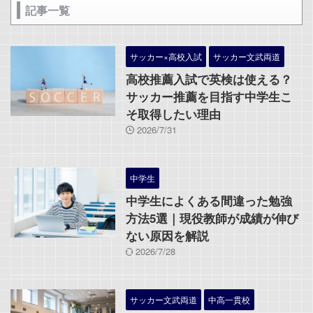
記事一覧
サッカー×高校入試
サッカー文武両道
高校推薦入試で英検は使える？
サッカー推薦を目指す中学生こ
そ取得したい理由
2026/7/31
中学生
中学生によくある間違った勉強
方法5選｜現役教師が成績が伸び
ない原因を解説
2026/7/28
サッカー文武両道
中高一貫校