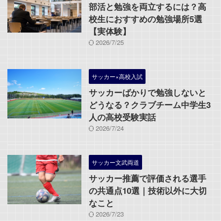
部活と勉強を両立するには？高
校生におすすめの勉強場所5選
【実体験】
2026/7/25
サッカー×高校入試
サッカーばかりで勉強しないと
どうなる？クラブチーム中学生3
人の高校受験実話
2026/7/24
サッカー文武両道
サッカー推薦で評価される選手
の共通点10選｜技術以外に大切
なこと
2026/7/23