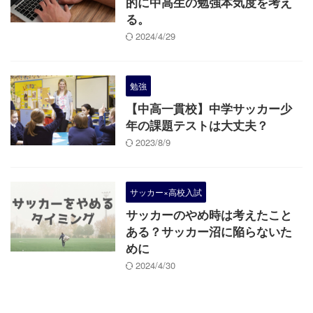
的に中高生の勉強本気度を考え
る。
2024/4/29
勉強
【中高一貫校】中学サッカー少
年の課題テストは大丈夫？
2023/8/9
サッカー×高校入試
サッカーのやめ時は考えたこと
ある？サッカー沼に陥らないた
めに
2024/4/30