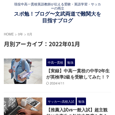
現役中高一貫校英語教師が伝える受験・英語学習・サッカ
ーの両立
スポ勉！ブログ〜文武両道で難関大を
目指すブログ
HOME
>
0年
>
0月
月別アーカイブ：2022年01月
中高一貫校
勉強
【実録】中高一貫校の中学2年生
が英検準2級を受験してみた！？
2024/4/11
サッカー×高校入試
勉強
【推薦入試vs一般入試】超主観