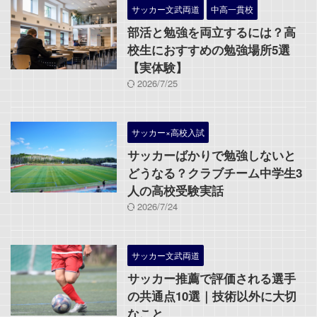
サッカー文武両道
中高一貫校
部活と勉強を両立するには？高
校生におすすめの勉強場所5選
【実体験】
2026/7/25
サッカー×高校入試
サッカーばかりで勉強しないと
どうなる？クラブチーム中学生3
人の高校受験実話
2026/7/24
サッカー文武両道
サッカー推薦で評価される選手
の共通点10選｜技術以外に大切
なこと