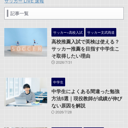
サッカー LIVE 速報
記事一覧
サッカー×高校入試
サッカー文武両道
高校推薦入試で英検は使える？
サッカー推薦を目指す中学生こ
そ取得したい理由
2026/7/31
中学生
中学生によくある間違った勉強
方法5選｜現役教師が成績が伸び
ない原因を解説
2026/7/28