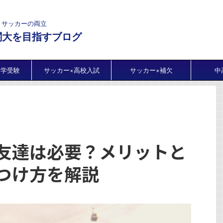
・サッカーの両立
関大を目指すブログ
中学受験
サッカー×高校入試
サッカー×補欠
中
友達は必要？メリットと
つけ方を解説