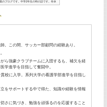
親のブログです。中学2年生の時の話です。冬休
句、冬休み明けの実力考査は過去最低の結果に。
友達に刺激を受けてか、過去最高の結果に。アレ
人
イヤイヤ、良くはないですよね。モチベーション
してしまうようでは、問題大アリ。日頃からしっ
教師。この間、サッカー部顧問の経験あり。
親。
ながら強豪クラブチームに入団するも、補欠を経
、医学進学を目指して奮闘中。
一貫校に入学。系列大学の看護学部進学を目指し
両立をサポートする中で得た、知識や経験を情報
大切さに気づき、勉強を頑張るのを応援すること