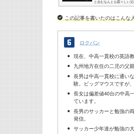
と企むなんとも図々しい父
みをダラダラと過ごした挙
オイッ！次の学年末考査は
この記事を書いたのはこんな
ッ？良いのか、悪いのか。
のあるなしで成績が乱高下
かりと勉強していれば成...
ロクバン
現在、中高一貫校の英語
九州地方在住の二児の父
長男は中高一貫校に通い
験。ビッグマウスですが
長女は偏差値40台の中高
ています。
長男のサッカーと勉強の
発信。
サッカー少年達が勉強の