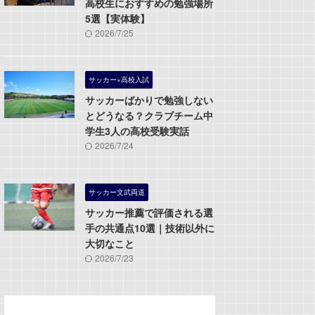
高校生におすすめの勉強場所
5選【実体験】
2026/7/25
サッカー×高校入試
サッカーばかりで勉強しない
とどうなる？クラブチーム中
学生3人の高校受験実話
2026/7/24
サッカー文武両道
サッカー推薦で評価される選
手の共通点10選｜技術以外に
大切なこと
2026/7/23