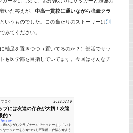
ッカーをはじめて、我が家なりにサッカーと勉強の
着いた答えが、
中高一貫校に通いながら強豪クラ
というものでした。この当たりのストーリーは
別
でみてください。
に軸足を置きつつ（置いてるのか？）部活でサッ
トも医学部を目指していてます。今回はそんなチ
すブログ
2023.07.19
ップには友達の存在が大切！友達
果的？
m/?p=1104
に通いながらクラブチームでサッカーをしていま
ルなサッカーをさせつつも医学部に合格させよう