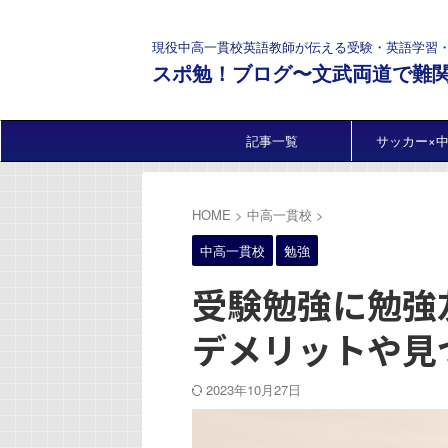
現役中高一貫校英語教師が伝える受験・英語学習
スポ勉！ブログ〜文武両道で難
記事一覧
サッカー×
HOME
>
中高一貫校
>
中高一貫校
勉強
受験勉強に勉強
デメリットや見
2023年10月27日