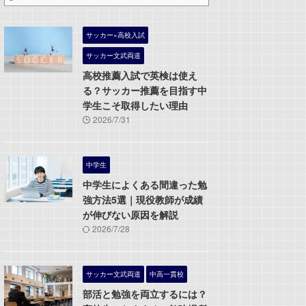
サッカー×高校入試
サッカー文武両道
高校推薦入試で英検は使え
る？サッカー推薦を目指す中
学生こそ取得したい理由
2026/7/31
中学生
中学生によくある間違った勉
強方法5選｜現役教師が成績
が伸びない原因を解説
2026/7/28
サッカー文武両道
中高一貫校
部活と勉強を両立するには？