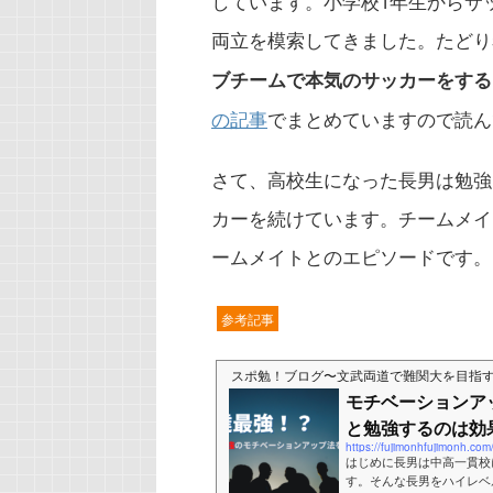
しています。小学校1年生からサ
両立を模索してきました。たどり
ブチームで本気のサッカーをする
の記事
でまとめていますので読ん
さて、高校生になった長男は勉強
カーを続けています。チームメイ
ームメイトとのエピソードです。
参考記事
スポ勉！ブログ〜文武両道で難関大を目指
モチベーションア
と勉強するのは効
https://fujimonhfujimonh.co
はじめに長男は中高一貫校
す。そんな長男をハイレベ